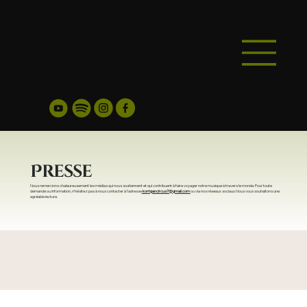
Presse
Nous remercions chaleureusement les médias qui nous soutiennent et qui contribuent à faire voyager notre musique à travers le monde. Pour toute
demande ou information, n’hésitez pas à nous contacter à l’adresse
korrigancircus7@gmail.com
ou via nos réseaux sociaux.Nous vous souhaitons une
agréable lecture.