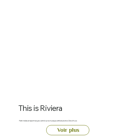
This is Riviera
Petit média en ligne français centré sur la musique, le lifestyle et la Côte d’Azur.
Voir plus